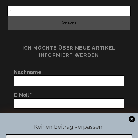
Suchen
nach:
ICH MÖCHTE ÜBER NEUE ARTIKEL
INFORMIERT WERDEN
Nachname
E-Mail
*
Ich bin ein Roboter
*
nein
Keinen Beitrag verpassen!
Wir verwenden Cookies, um unsere Website und unseren Service zu
optimieren.