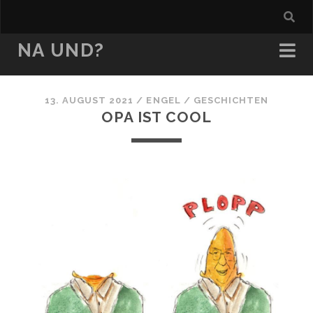
NA UND?
13. AUGUST 2021
/
ENGEL
/
GESCHICHTEN
OPA IST COOL