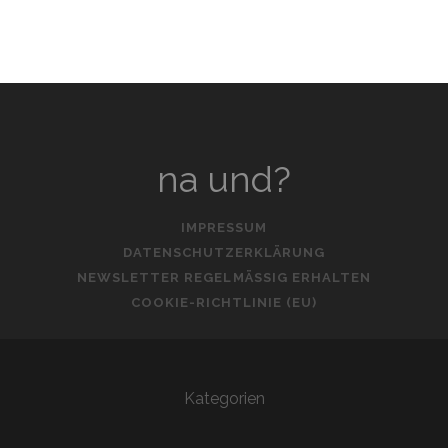
na und?
IMPRESSUM
DATENSCHUTZERKLÄRUNG
NEWSLETTER REGELMÄSSIG ERHALTEN
COOKIE-RICHTLINIE (EU)
Kategorien