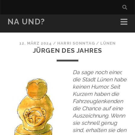
NA UND?
12. MÄRZ 2024
/
HARRI SONNTAG
/
LÜNEN
JÜRGEN DES JAHRES
Da sage noch einer,
die Stadt Lünen habe
keinen Humor. Seit
Kurzem haben die
Fahrzeuglenkenden
die Chance auf eine
Auszeichnung. Wenn
sie schnell genug
sind, erhalten sie den