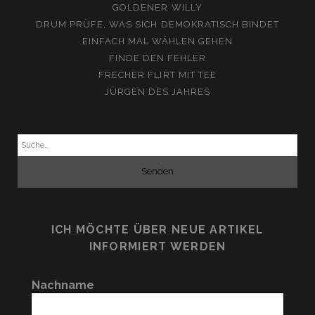
GOLDENER WILLY
DRUM PRÜFE, WAS SICH DEMOKRATISCH BINDET
EINFACH MAL WÄHLEN GEHEN
FINDE DEN FEHLER
FRECHER FLIRT MIT TEE
JÜRGEN DES JAHRES
Suchen
nach:
ICH MÖCHTE ÜBER NEUE ARTIKEL
INFORMIERT WERDEN
Nachname