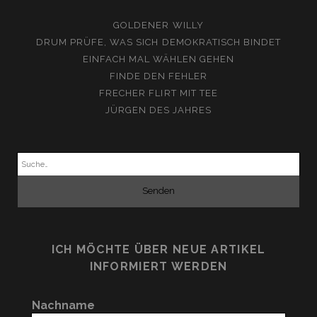
GOLDENER WILLY
DRUM PRÜFE, WAS SICH DEMOKRATISCH BINDET
EINFACH MAL WÄHLEN GEHEN
FINDE DEN FEHLER
FRECHER FLIRT MIT TEE
JÜRGEN DES JAHRES
Suchen
nach:
ICH MÖCHTE ÜBER NEUE ARTIKEL
INFORMIERT WERDEN
Nachname