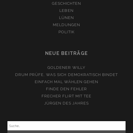
GESCHICHTEN
LEBEN
LÜNEN
MELDUNGEN
POLITIK
NEUE BEITRÄGE
GOLDENER WILLY
DRUM PRÜFE, WAS SICH DEMOKRATISCH BINDET
EINFACH MAL WÄHLEN GEHEN
FINDE DEN FEHLER
FRECHER FLIRT MIT TEE
JÜRGEN DES JAHRES
Suchen
nach: