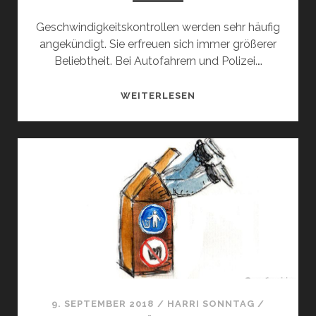
Geschwindigkeitskontrollen werden sehr häufig
angekündigt. Sie erfreuen sich immer größerer
Beliebtheit. Bei Autofahrern und Polizei.…
GESCHWIN­
WEITERLESEN
DIG­
KEITS­
KONTROLLEN
9. SEPTEMBER 2018
/
HARRI SONNTAG
/