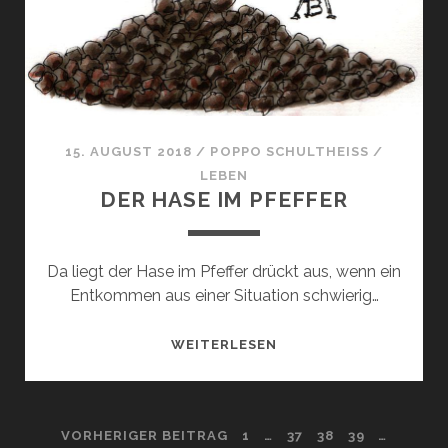
15. AUGUST 2018
/
POPPO SCHULTHEISS
/
LEBEN
DER HASE IM PFEFFER
Da liegt der Hase im Pfeffer drückt aus, wenn ein
Entkommen aus einer Situation schwierig…
DER
WEITERLESEN
HASE
IM
PFEFFER
SEITENNUMMERIERUNG
VORHERIGER BEITRAG
1
…
37
38
39
…