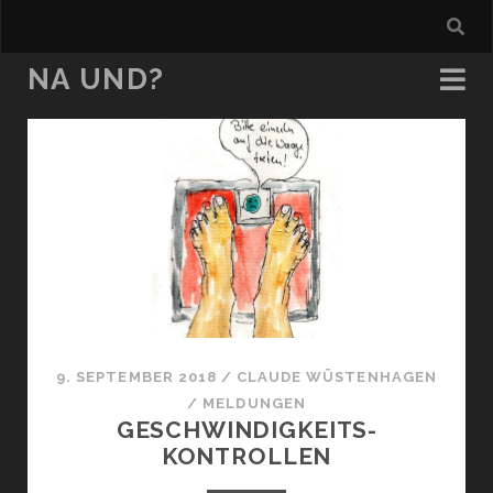
NA UND?
na
und?
Beiträge
9. SEPTEMBER 2018
/
CLAUDE WÜSTENHAGEN
/
MELDUNGEN
GESCHWIN­DIG­KEITS­
KONTROLLEN