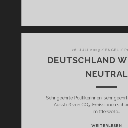
26. JULI 2023
/
ENGEL
/
P
DEUTSCHLAND WI
NEUTRA
Sehr geehrte Politikerinnen, sehr geehrte
Ausstoß von CO₂-Emissionen schädl
mittlerweile…
DE
WEITERLESEN