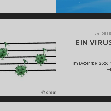
RD
D-
UTRAL
19. DEZ
EIN VIR
Im Dezember 2020 hi
wi