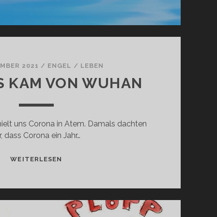
EMBER 2021
/
ENGEL
/
LEBEN
US KAM VON WUHAN
elt uns Corona in Atem. Damals dachten
r, dass Corona ein Jahr…
EIN
WEITERLESEN
VIRUS
KAM
VON
WUHAN