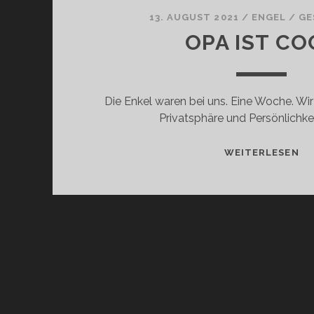
13. AUGUST 2021
/
ENGEL
/
GE
OPA IST CO
Die Enkel waren bei uns. Eine Woche. Wi
Privatsphäre und Persönlichke
OP
WEITERLESEN
IS
CO
SEITENNUMMERIERUN
DER
BEITRÄGE