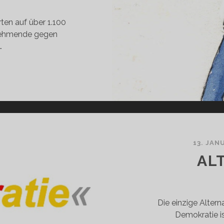
ten auf über 1.100
lnehmende gegen
…
NFACH
L
HLEN
HEN
13. JAN
AL
Die einzige Alter
Demokratie is