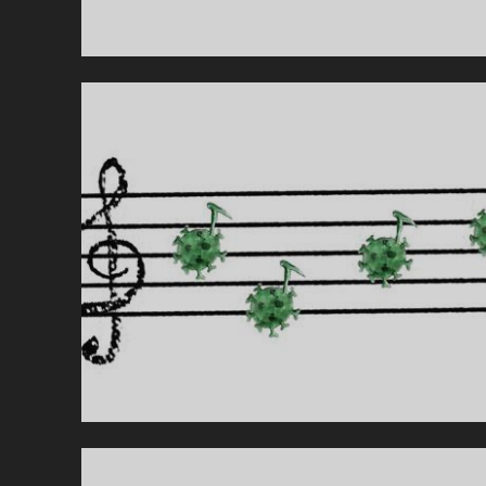
WI
AF
NE