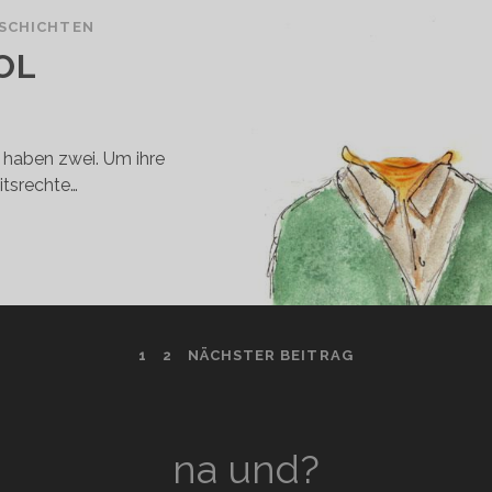
SCHICHTEN
OL
r haben zwei. Um ihre
itsrechte…
A
T
OL
G
1
2
NÄCHSTER BEITRAG
na und?