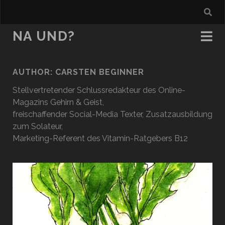
NA UND?
AUTHOR: CARSTEN BEGINNER
Stellvertretender Schlussredakteur des Online-
Magazins Gehirn & Geist,
freischaffender Social-Media Texter, Zusatzausbildung
zum Solateur,
Marketing-Referent des Vitamin-Ratgebers B12