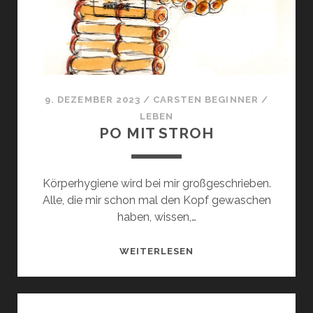
9. DEZEMBER 2023
/
CARSTEN BEGINNER
/
LEBEN
PO MIT STROH
Körperhygiene wird bei mir großgeschrieben.
Alle, die mir schon mal den Kopf gewaschen
haben, wissen,…
PO
WEITERLESEN
MIT
STROH